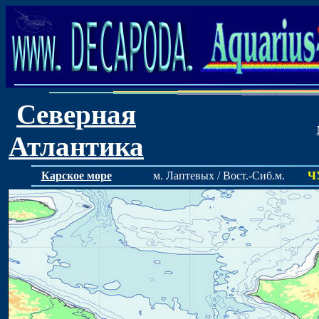
Северная
Атлантика
Карское море
м. Лаптевых / Вост.-Сиб.м.
Ч