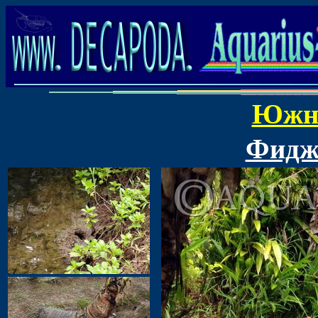
Южн
Фиджи