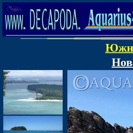
Южн
Нов