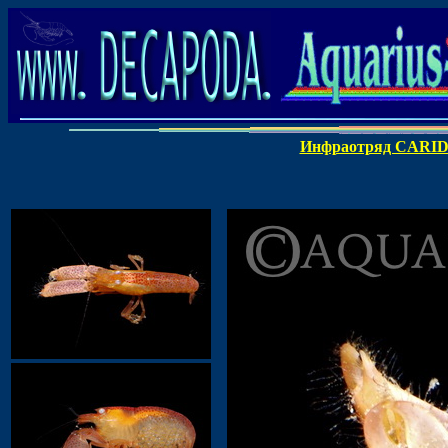
Инфраотряд CARI