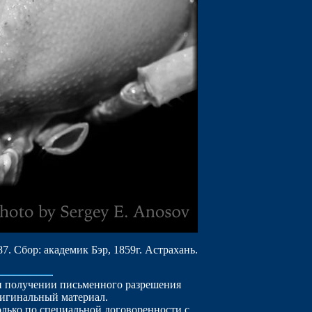
7. Сбор: академик Бэр, 1859г. Астрахань.
ри получении письменного разрешения
ригинальный материал.
лько по специальной договоренности с