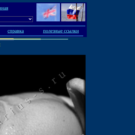
вная
справка
полезные ссылки
s