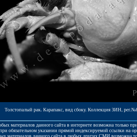
Толстопалый рак. Карапакс, вид сбоку. Коллекция ЗИН, рег.№8
бых материалов данного сайта в интернете возможна только п
при обязательном указании прямой индексируемой ссылки на о
ых материалов данного сайта в любых других СМИ возможна то