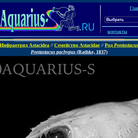
Гла
контакты
Инфраотряд Astacidea
//
Семейство Astacidae
//
Род
Pontastacu
Pontastacus pachypus
(Rathke, 1837)