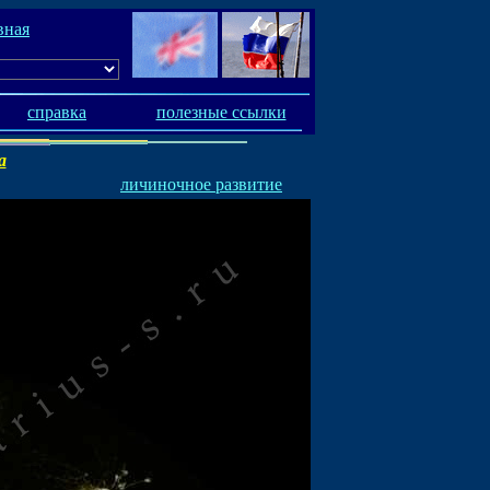
вная
справка
полезные ссылки
a
личиночное развитие