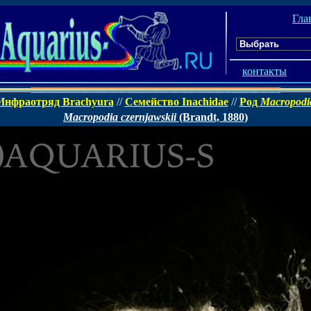
Гла
контакты
Инфраотряд Brachyura
//
Семейство Inachidae
//
Род
Macropodi
Macropodia czernjawskii
(Brandt, 1880)