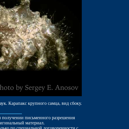
аук. Карапакс крупного самца, вид сбоку.
ри получении письменного разрешения
ригинальный материал.
лько по специальной договоренности с