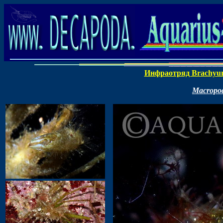
Инфраотряд Brachyu
Macropod