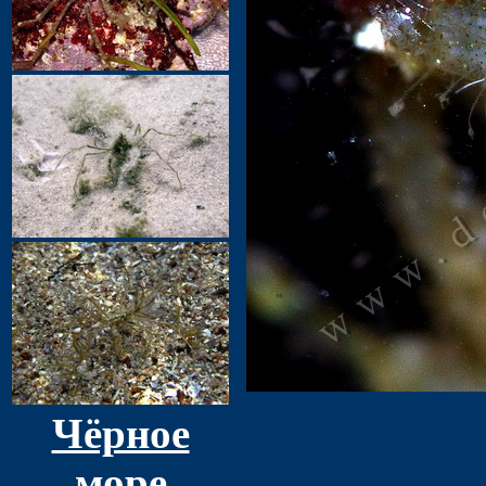
Чёрное
море