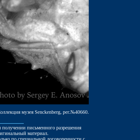
Коллекция музея Senckenberg, рег.№40660.
ри получении письменного разрешения
ригинальный материал.
лько по специальной договоренности с