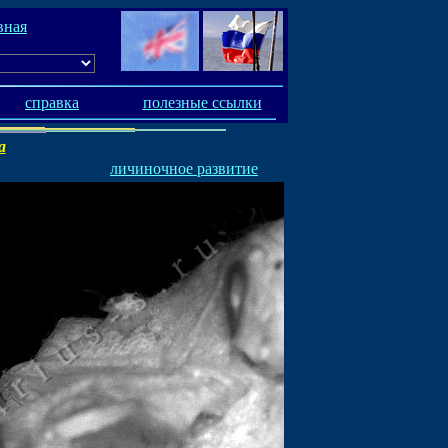
вная
справка
полезные ссылки
a
личиночное развитие