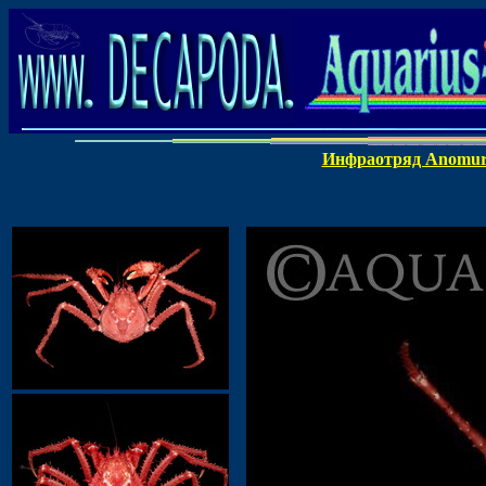
Инфраотряд Anomu