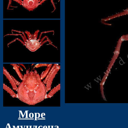
Море
Амундсена