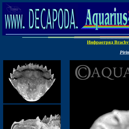
Инфраотряд Brachy
Piri