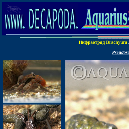
Инфраотряд Brachyura
Pseudos