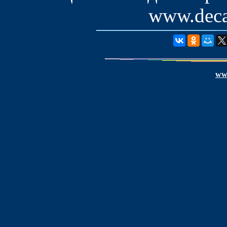
www.deca
www