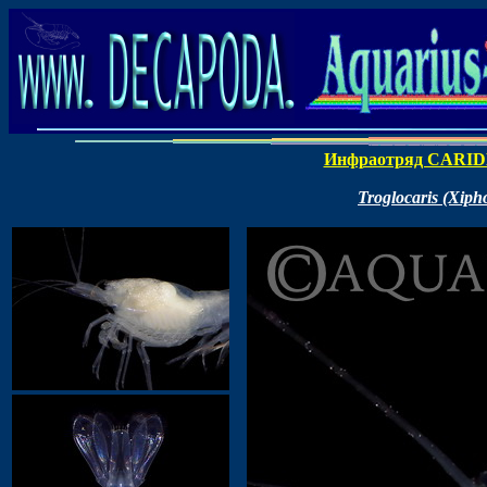
Инфраотряд CARI
Troglocaris (Xipho