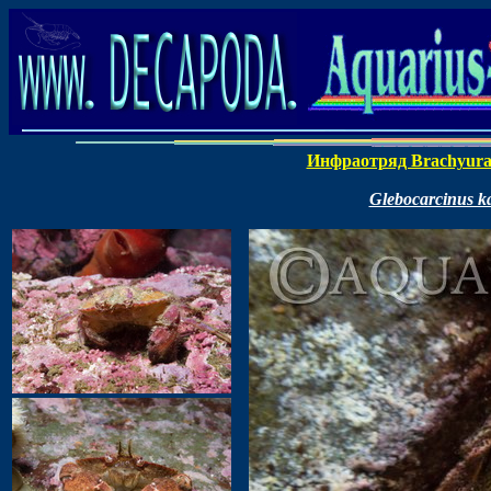
Инфраотряд Brachyur
Glebocarcinus k