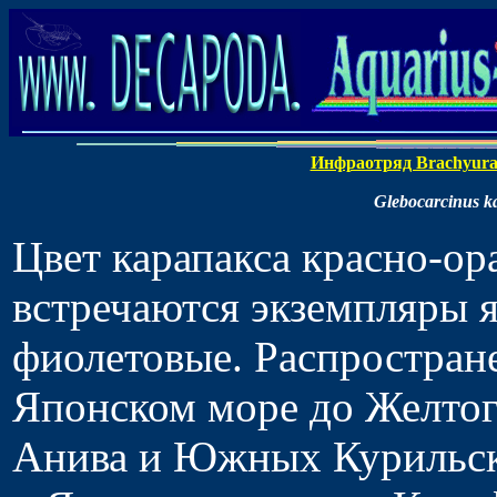
Инфраотряд Brachyur
Glebocarcinus k
Цвет карапакса красно-ор
встречаются экземпляры я
фиолетовые. Распростране
Японском море до Желтог
Анива и Южных Курильски