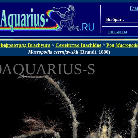
Гла
контакты
Инфраотряд Brachyura
//
Семейство Inachidae
//
Род
Macropodi
Macropodia czernjawskii
(Brandt, 1880)