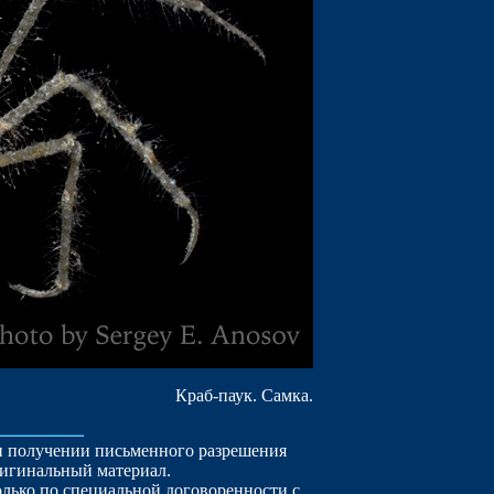
Краб-паук. Самка.
ри получении письменного разрешения
ригинальный материал.
лько по специальной договоренности с