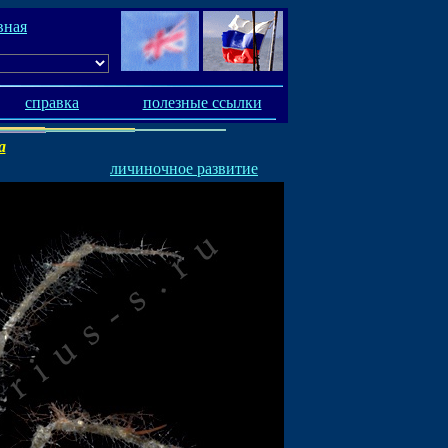
вная
справка
полезные ссылки
a
личиночное развитие