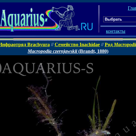
Гла
контакты
Инфраотряд Brachyura
//
Семейство Inachidae
//
Род
Macropodi
Macropodia czernjawskii
(Brandt, 1880)