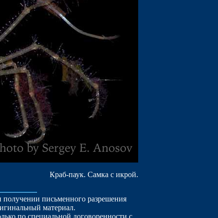
Краб-паук. Самка с икрой.
ри получении письменного разрешения
ригинальный материал.
лько по специальной договоренности с