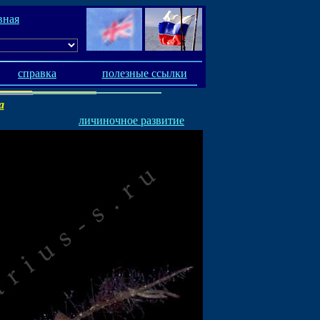
вная
справка
полезные ссылки
a
личиночное развитие