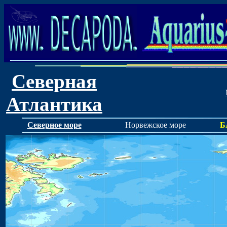
Северная
Атлантика
Северное море
Норвежское море
Б