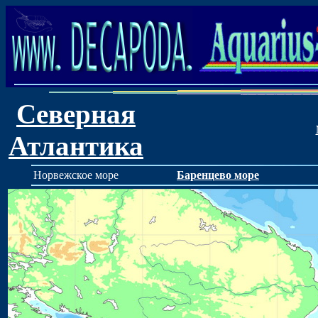
Северная
Атлантика
Норвежское море
Баренцево море