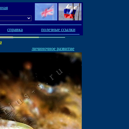
вная
справка
полезные ссылки
a
личиночное развитие