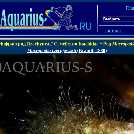
Гла
контакты
Инфраотряд Brachyura
//
Семейство Inachidae
//
Род
Macropodi
Macropodia czernjawskii
(Brandt, 1880)