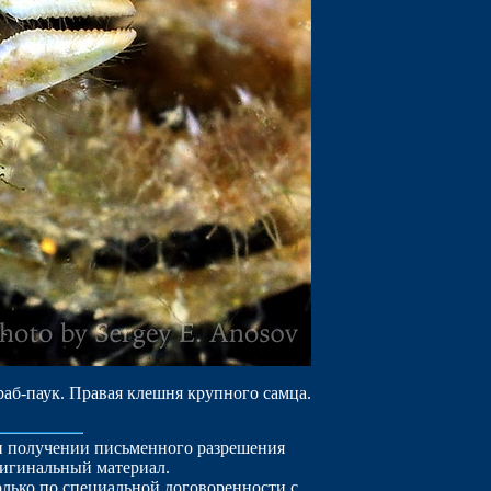
аб-паук. Правая клешня крупного самца.
ри получении письменного разрешения
ригинальный материал.
лько по специальной договоренности с